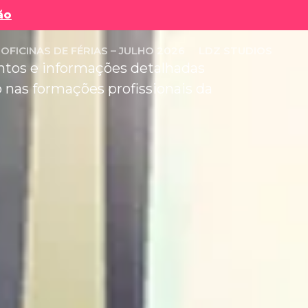
ão
OFICINAS DE FÉRIAS – JULHO 2026
LDZ STUDIOS
mentos e informações detalhadas
nas formações profissionais da