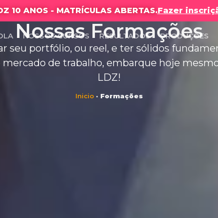
DZ 10 ANOS - MATRÍCULAS ABERTAS.
Fazer inscriç
Nossas Formações
OLA
NOSSOS CURSOS
RESULTADOS
PRODUÇÕES
zar seu portfólio, ou reel, e ter sólidos funda
 mercado de trabalho, embarque hoje mesmo 
LDZ!
Inicio
•
Formações