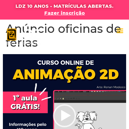
LDZ 10 ANOS - MATRÍCULAS ABERTAS.
Fazer inscrição
Anúncio oficinas de
férias
Tocador
de
vídeo