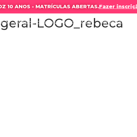
DZ 10 ANOS - MATRÍCULAS ABERTAS.
Fazer inscriç
geral-LOGO_rebeca
OLA
NOSSOS CURSOS
RESULTADOS
PRODUÇÕES