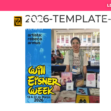
L
2026-TEMPLATE-
LDZ ESC