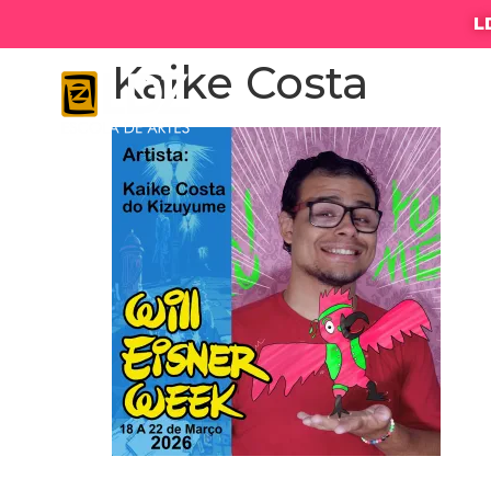
L
Kaike Costa
LDZ ESC