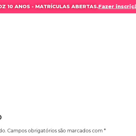
DZ 10 ANOS - MATRÍCULAS ABERTAS.
Fazer inscriç
OLA
NOSSOS CURSOS
RESULTADOS
PRODUÇÕES
o
do.
Campos obrigatórios são marcados com
*