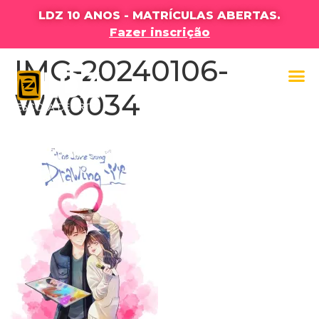
LDZ 10 ANOS - MATRÍCULAS ABERTAS.
Fazer inscrição
IMG-20240106-
WA0034