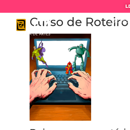
L
Curso de Roteiro
LDZ ESC