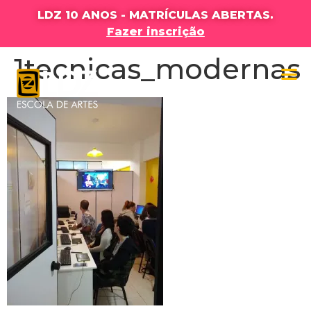
LDZ 10 ANOS - MATRÍCULAS ABERTAS.
Fazer inscrição
1tecnicas_modernas