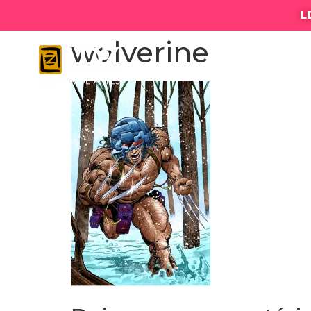
L
wolverine
LDZ ESC