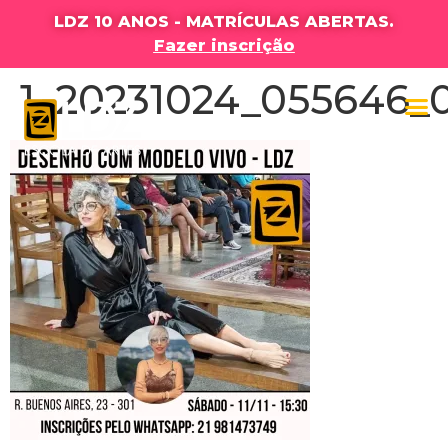
LDZ 10 ANOS - MATRÍCULAS ABERTAS.
Fazer inscrição
1_20231024_055646_