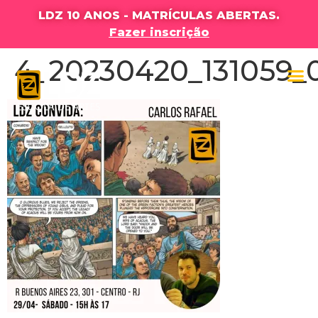
LDZ 10 ANOS - MATRÍCULAS ABERTAS.
Fazer inscrição
4_20230420_131059_