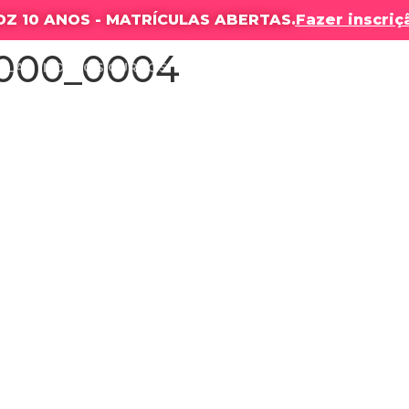
DZ 10 ANOS - MATRÍCULAS ABERTAS.
Fazer inscriç
000_0004
OLA
NOSSOS CURSOS
RESULTADOS
PRODUÇÕES