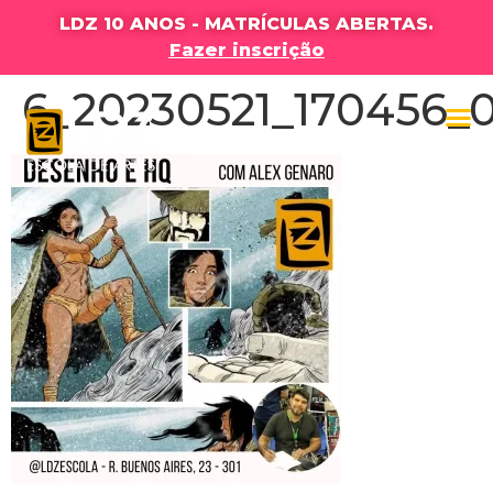
LDZ 10 ANOS - MATRÍCULAS ABERTAS.
Fazer inscrição
6_20230521_170456_