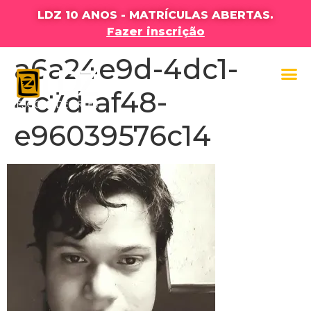
LDZ 10 ANOS - MATRÍCULAS ABERTAS.
Fazer inscrição
a6a24e9d-4dc1-
4c7d-af48-
e96039576c14