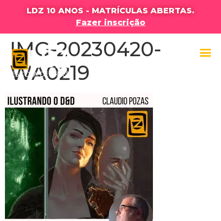
LDZ 10 ANOS - MATRÍCULAS ABERTAS.
Fazer inscrição
IMG-20230420-
WA0219