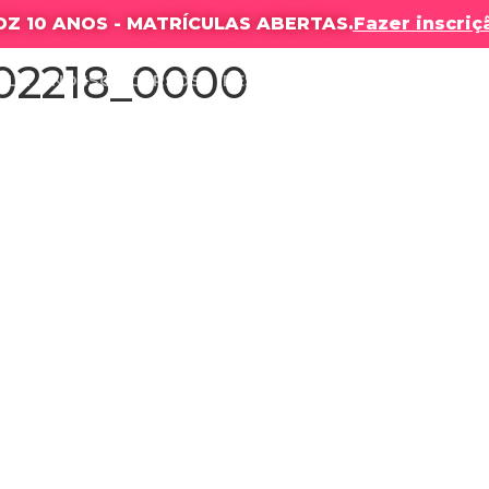
DZ 10 ANOS - MATRÍCULAS ABERTAS.
Fazer inscriç
02218_0000
OLA
NOSSOS CURSOS
RESULTADOS
PRODUÇÕES