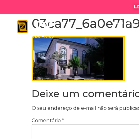
L
03ca77_6a0e71a
LDZ ESC
Deixe um comentári
O seu endereço de e-mail não será publica
Comentário
*