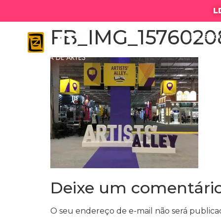
L
FB_IMG_15760208
LDZ ESC
Deixe um comentári
O seu endereço de e-mail não será publica