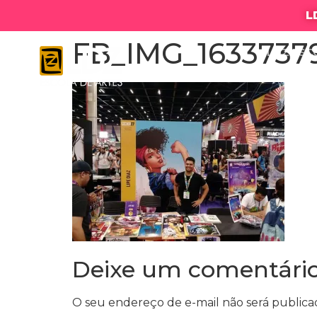
L
FB_IMG_1633737
LDZ ESC
Deixe um comentári
O seu endereço de e-mail não será publica