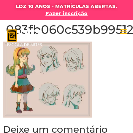
LDZ 10 ANOS - MATRÍCULAS ABERTAS.
Fazer inscrição
083fb060c539b99512
Deixe um comentário