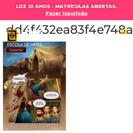
LDZ 10 ANOS - MATRÍCULAS ABERTAS.
Fazer inscrição
dd4f432ea83f4e748