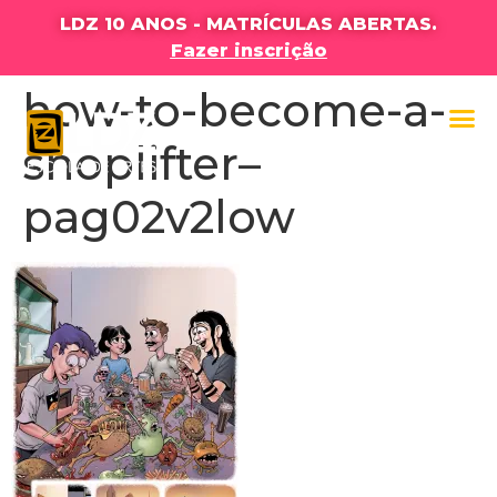
LDZ 10 ANOS - MATRÍCULAS ABERTAS.
Fazer inscrição
how-to-become-a-
shoplifter–
pag02v2low