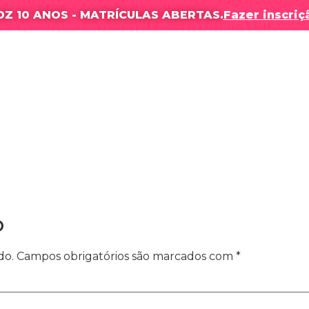
DZ 10 ANOS - MATRÍCULAS ABERTAS.
Fazer inscriç
OLA
NOSSOS CURSOS
RESULTADOS
PRODUÇÕES
o
do.
Campos obrigatórios são marcados com
*