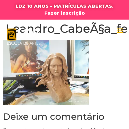
LDZ 10 ANOS - MATRÍCULAS ABERTAS.
Fazer inscrição
Leandro_CabeÃ§a_fe
Deixe um comentário