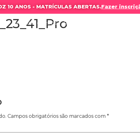
DZ 10 ANOS - MATRÍCULAS ABERTAS.
Fazer inscriç
_23_41_Pro
OLA
NOSSOS CURSOS
RESULTADOS
PRODUÇÕES
o
do.
Campos obrigatórios são marcados com
*