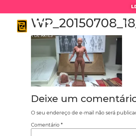
L
WP_20150708_18
LDZ ESC
Deixe um comentári
O seu endereço de e-mail não será publica
Comentário
*