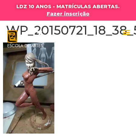
LDZ 10 ANOS - MATRÍCULAS ABERTAS.
Fazer inscrição
WP_20150721_18_38_