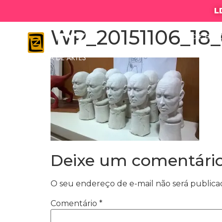
L
WP_20151106_18_
LDZ ESC
Deixe um comentári
O seu endereço de e-mail não será publica
Comentário
*