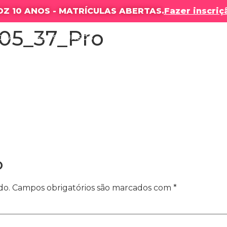
DZ 10 ANOS - MATRÍCULAS ABERTAS.
Fazer inscriç
05_37_Pro
OLA
NOSSOS CURSOS
RESULTADOS
PRODUÇÕES
o
do.
Campos obrigatórios são marcados com
*