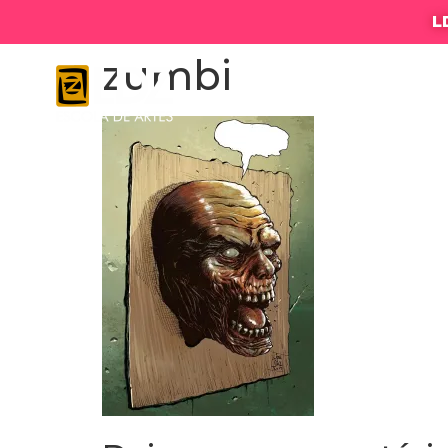
L
zumbi
LDZ ESC